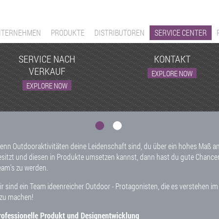
NTERNEHMEN
PRODUKTE
DISTRIBUTOREN
SERVICE CENTER
SERVICE NACH
KONTAKT
VERKAUF
EXPLORE NOW
EXPLORE NOW
enn Outdooraktivitäten deine Leidenschaft sind, du über ein hohes Maß 
ales
esitzt und diesen in Produkte umsetzen kannst, dann hast du gute Chancen
re you passionate about developing sales leades into actual customers by v
eam's zu werden.
eeds, preparing offers, pricing, and organizing final delivery?
ir sind ein Team ideenreicher Outdoor - Protagonisten, die es verstehen im
hen you see products reach end-consumers do you feel that you achieved
 zu machen!
onsider this a success and realization of your value? If potential customers r
rofessionelle Produkt und Designentwicklung
he possibility for greater success in the future? Do you never yield to diffic