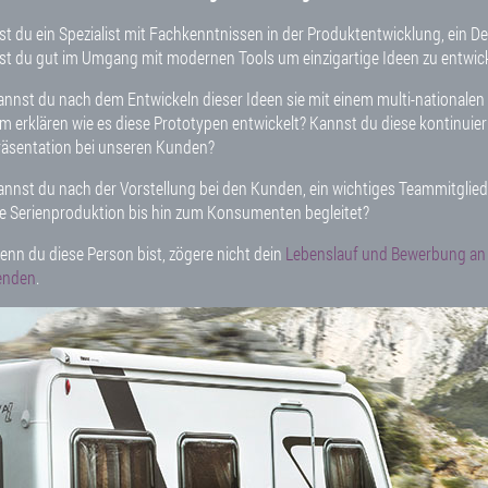
ustomers?
ist du ein Spezialist mit Fachkenntnissen in der Produktentwicklung, ein D
ist du gut im Umgang mit modernen Tools um einzigartige Ideen zu entwic
f you are this person,
please do not hesitate to submit your resume with p
esignated HR mailbox
.
annst du nach dem Entwickeln dieser Ideen sie mit einem multi-national
hm erklären wie es diese Prototypen entwickelt? Kannst du diese kontinuier
räsentation bei unseren Kunden?
annst du nach der Vorstellung bei den Kunden, ein wichtiges Teammitglied 
ie Serienproduktion bis hin zum Konsumenten begleitet?
enn du diese Person bist, zögere nicht dein
Lebenslauf und Bewerbung an
enden
.