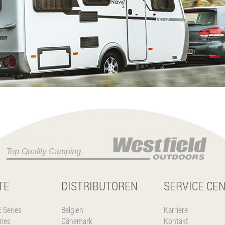
TE
DISTRIBUTOREN
SERVICE CE
Series
Belgien
Karriere
ies
Dänemark
Kontakt