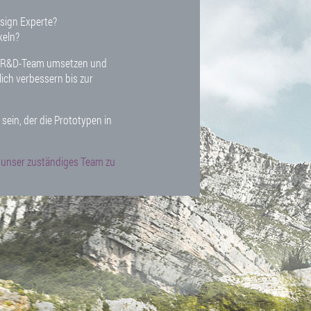
esign Experte?
keln?
roven background to our
en R&D-Team umsetzen und
lich verbessern bis zur
sein, der die Prototypen in
 unser zuständiges Team zu