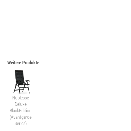
Weitere Produkte:
Noblesse
Deluxe
BlackEdition
(Avantgarde
Series)