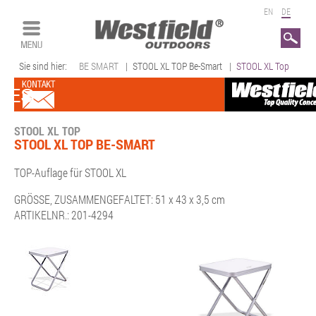
EN
DE
Search
Sie sind hier:
BE SMART
|
STOOL XL TOP Be-Smart
|
STOOL XL Top
STOOL XL TOP
STOOL XL TOP BE-SMART
TOP-Auflage für STOOL XL
GRÖSSE, ZUSAMMENGEFALTET
: 51 x 43 x 3,5 cm
ARTIKELNR.
: 201-4294