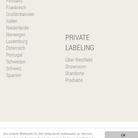
Finnland
Frankreich
Großbritannien
Italien
Niederlande
Norwegen
PRIVATE
Luxemburg
LABELING
Österreich
Portugal
Über Westfield
Schweden
Showroom
Schweiz
Standorte
Spanien
Produkte
Um unsere Webseite für Sie fortlaufend verbessern zu können,
OK